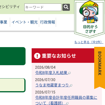
セシビリティ
検
索
キ
事業
イベント・観光
行政情報
ー
ワ
ー
ド
もっと見る（全2件）
BOOKMARK
重要なお知らせ
2026/08/04
令和8年度入札結果
2026/07/30
うなま地蔵夏まつり
2026/07/15
令和8年度会計年度任用職員の募集に
ついて（看護師）