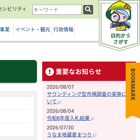
セシビリティ
検
索
キ
事業
イベント・観光
行政情報
ー
ワ
ー
ド
重要なお知らせ
BOOKMARK
2026/08/07
サウンディング型市場調査の実施につ
いて
2026/08/04
令和8年度入札結果
2026/07/30
うなま地蔵夏まつり