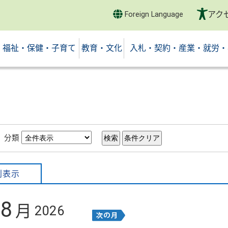
アク
Foreign Language
福祉・保健・子育て
教育・文化
入札・契約・産業・就労・
分類
別表示
8
月
2026