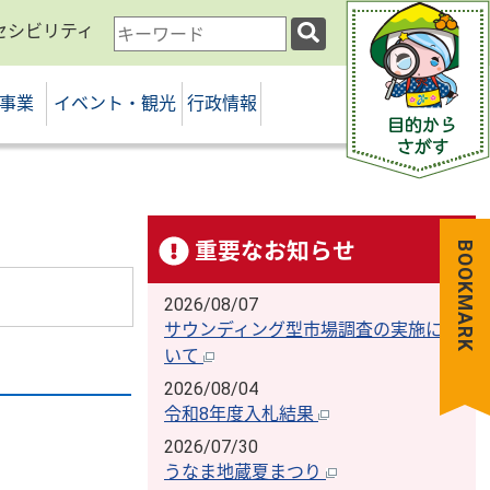
セシビリティ
検
索
キ
事業
イベント・観光
行政情報
ー
ワ
ー
ド
重要なお知らせ
BOOKMARK
2026/08/07
サウンディング型市場調査の実施につ
いて
2026/08/04
令和8年度入札結果
2026/07/30
うなま地蔵夏まつり