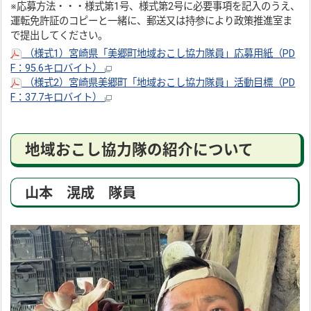
※応募方法・・・様式第1号、様式第2号に必要事項を記入のうえ、
運転免許証のコピーと一緒に、郵送又は持参により政策推進室ま
で提出してください。
（様式1）宮崎県「美郷町地域おこし協力隊員」応募用紙（PD
F：95.6キロバイト）
（様式2）宮崎県美郷町「地域おこし協力隊員」活動目標（PD
F：37.7キロバイト）
地域おこし協力隊の紹介について
山本 滉成 隊員