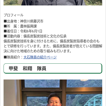
プロフィール
■出身地：神奈川県藤沢市
■所 属：農林振興課
■着任日：令和6年6月1日
■活動内容：備長炭製炭技術と文化の伝承
備長炭製炭技術を身に付けるために、備長炭製炭指導者の会のも
とで研修を行っています。また、備長炭製炭者が抱えている問題解
決に向けた地域のための取り組みも行います。
■隊員紹介：
大石隊員の紹介ページ
甲斐 和翔 隊員