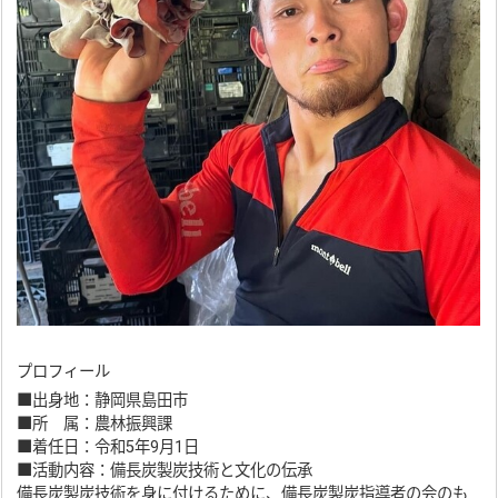
プロフィール
■出身地：静岡県島田市
■所 属：農林振興課
■着任日：令和5年9月1日
■活動内容：備長炭製炭技術と文化の伝承
備長炭製炭技術を身に付けるために、備長炭製炭指導者の会のも