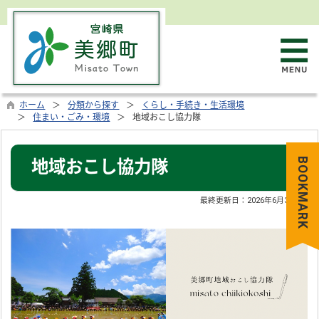
ホーム
分類から探す
くらし・手続き・生活環境
住まい・ごみ・環境
地域おこし協力隊
BOOKMARK
地域おこし協力隊
最終更新日：
2026年6月30日