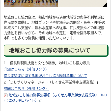
地域おこし協力隊は、都市地域から過疎地域等の条件不利地域に
住民票を異動し、地域ブランドや地場産品の開発・販売・PR等の
地域おこし支援や、農林水産業への従事、住民支援などの地域協
力活動を行いながら、その地域への定住・定着を図る取組みで、
本町でも多くの隊員に活躍いただいています。
地域おこし協力隊の募集について
1.「備長炭製炭技術と文化の継承」地域おこし協力隊員
詳細はこちら（外部リンク）
備長炭製炭に関する地域おこし協力隊員募集について
2.「まちづくりマネージャー（ちくせん事業伴走支援業務）」
詳細はこちら（外部リンク）
地域おこし協力隊募集要項（ちくせん事業伴走支援業務）（PD
F：253.5キロバイト）