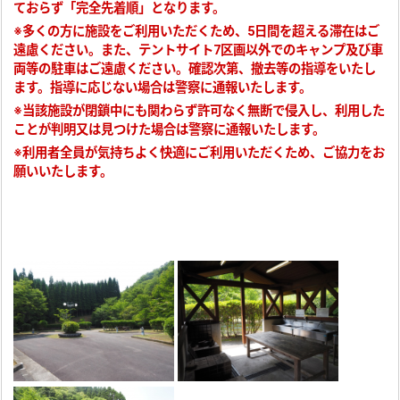
ておらず「完全先着順」となります。
※多くの方に施設をご利用いただくため、5日間を超える滞在はご
遠慮ください。また、テントサイト7区画以外
でのキャンプ及び車
両等の駐車はご遠慮ください。確認次第、撤去等の指導をいたし
ます。
指導に応じない場合は警察に通報いたします。
※当該施設が閉鎖中にも関わらず許可なく無断で侵入し、利用した
ことが判明又は見つけた場合は警察に通報いたします。
※利用者全員が気持ちよく快適にご利用いただくため、ご協力をお
願いいたします。