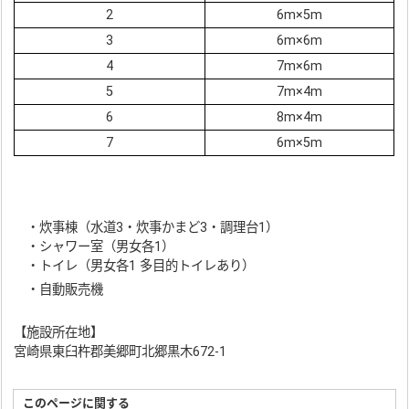
2
6m×5m
3
6m×6m
4
7m×6m
5
7m×4m
6
8m×4m
7
6m×5m
・炊事棟（水道3・炊事かまど3・調理台1）
・シャワー室（男女各1）
・トイレ（男女各1 多目的トイレあり）
・自動販売機
【施設所在地】
宮崎県東臼杵郡美郷町北郷黒木672-1
このページに関する