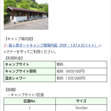
【キャンプ場内図】
板ヶ原オートキャンプ場場内図（PDF：1.07メガバイト）
※マナーを守ってご利用ください。
【利用料金】
キャンプサイト
無料
キャンプサイト照明
有料（60分100円）
温水シャワー
有料（ 5分/200円）
【設備】
・キャンプサイト7区画
区画No.
サイズ
1
7m×5m