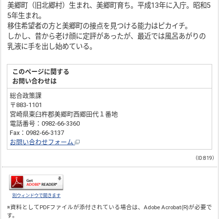
美郷町（旧北郷村）生まれ、美郷町育ち。平成13年に入庁。昭和5
5年生まれ。
移住希望者の方と美郷町の接点を見つける能力はピカイチ。
しかし、昔から老け顔に定評があったが、最近では風呂あがりの
乳液に手を出し始めている。
このページに関する
お問い合わせは
総合政策課
〒883-1101
宮崎県東臼杵郡美郷町西郷田代１番地
電話番号：0982-66-3360
Fax：0982-66-3137
お問い合わせフォーム
（ID:819）
別ウィンドウで開きます
※資料としてPDFファイルが添付されている場合は、
Adobe Acrobat(R)
が必要で
す。