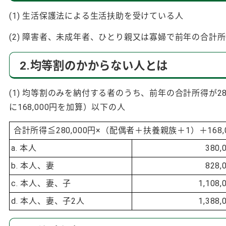
(1) 生活保護法による生活扶助を受けている人
(2) 障害者、未成年者、ひとり親又は寡婦で前年の合計所
2.均等割のかからない人とは
(1) 均等割のみを納付する者のうち、前年の合計所得が
に168,000円を加算）以下の人
合計所得≦280,000円×（配偶者＋扶養親族＋1）＋168,00
a. 本人
380
b. 本人、妻
828
c. 本人、妻、子
1,10
d. 本人、妻、子2人
1,38