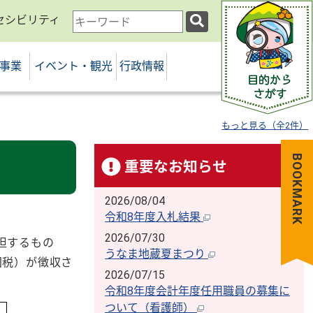
セシビリティ
検
索
キ
事業
イベント・観光
行政情報
ー
ワ
ー
ド
もっと見る（全2件）
BOOKMARK
重要なお知らせ
2026/08/04
令和8年度入札結果
2026/07/30
担するもの
うなま地蔵夏まつり
国税）が徴収さ
2026/07/15
令和8年度会計年度任用職員の募集に
ついて（看護師）