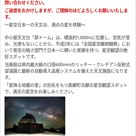
問い合わせください。
ご迷惑をおかけしますが、ご理解のほどよろしくお願いいたしま
す。
〜星空日本一の天文台、満点の星を体験〜
中小屋天文台「昴ドーム」は、標高約1,000mに位置し、空気が澄
み、光害もないことから、平成2年には「全国星空継続観察」にお
いて夜空の暗さ部門で日本一に輝いた実績を持つ、星空観望の絶
好スポットです。
当施設は県内最大級の口径600mmのリッチー・クレチアン反射式
望遠鏡と最新の自動導入追尾システムを備えた天文施設になりま
す。
「星降る地蔵の里」の別名をもつ美郷町北郷の星空観望スポット
で、満天の星空をお楽しみください。