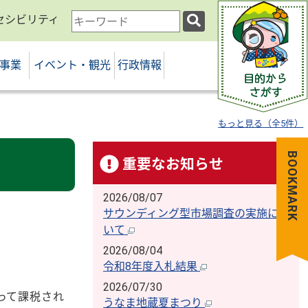
セシビリティ
検
索
キ
事業
イベント・観光
行政情報
ー
ワ
ー
ド
もっと見る（全5件）
BOOKMARK
重要なお知らせ
2026/08/07
サウンディング型市場調査の実施につ
いて
2026/08/04
令和8年度入札結果
2026/07/30
って課税され
うなま地蔵夏まつり