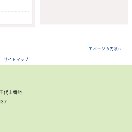
ページの先頭へ
｜
サイトマップ
郷田代１番地
3137