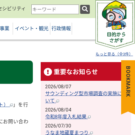
セシビリティ
検
索
キ
事業
イベント・観光
行政情報
ー
ワ
ー
ド
もっと見る（全3件）
BOOKMARK
重要なお知らせ
2026/08/07
サウンディング型市場調査の実施につ
いて
イト）
」を行
2026/08/04
令和8年度入札結果
にお問い合わ
2026/07/30
うなま地蔵夏まつり