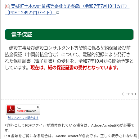
美郷町土木設計業務等委託契約約款（令和7年7月10日改正）
（PDF：249キロバイト）
電子保証
建設工事及び建設コンサルタント等契約に係る契約保証及び前
払金保証（中間前払金含む）について、電磁的記録により発行さ
れた保証証書（電子証書）の受付を、令和7年10月から開始予定と
しています。
現在は、紙の保証証書の受付となっています。
（ID:1189）
別ウィンドウで開きます
※資料としてPDFファイルが添付されている場合は、
Adobe Acrobat(R)
が必要で
す。
PDF書類をご覧になる場合は、
Adobe Reader
が必要です。正しく表示されない場