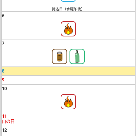
持込日（水曜午後）
6
7
8
9
10
11
山の日
12