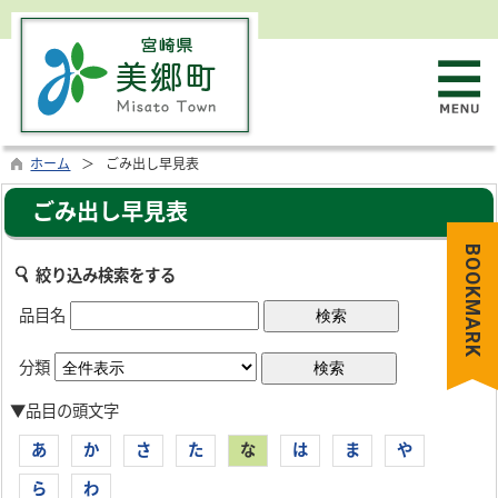
ホーム
ごみ出し早見表
ごみ出し早見表
BOOKMARK
絞り込み検索をする
品目名
分類
▼品目の頭文字
あ
か
さ
た
な
は
ま
や
ら
わ