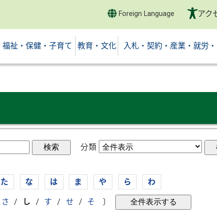
アク
Foreign Language
福祉・保健・子育て
教育・文化
入札・契約・産業・就労・
分類
た
な
は
ま
や
ら
わ
さ
/
し
/
す
/
せ
/
そ
〕