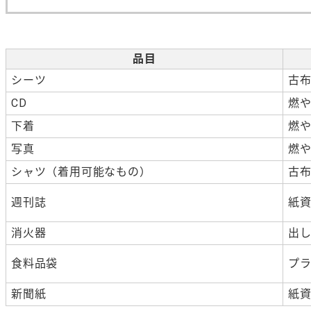
品目
シーツ
古
CD
燃
下着
燃
写真
燃
シャツ（着用可能なもの）
古
週刊誌
紙
消火器
出
食料品袋
プ
新聞紙
紙