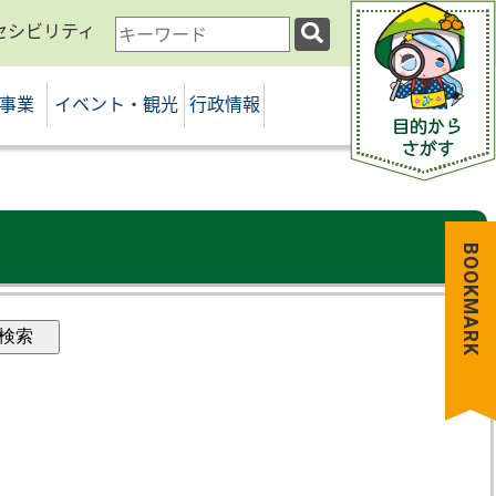
セシビリティ
検
索
キ
事業
イベント・観光
行政情報
ー
ワ
ー
ド
BOOKMARK